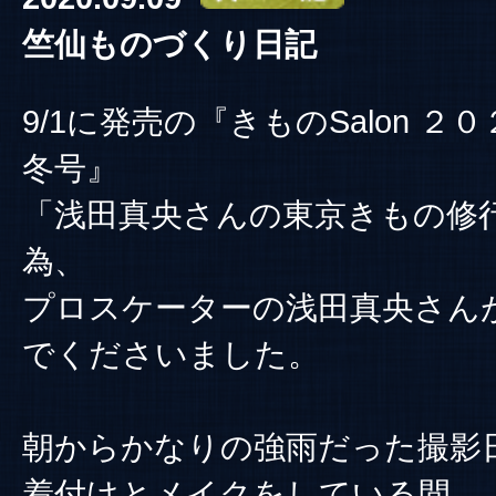
竺仙ものづくり日記
9/1に発売の『きものSalon ２
冬号』
「浅田真央さんの東京きもの修
為、
プロスケーターの浅田真央さん
でくださいました。
朝からかなりの強雨だった撮影
着付けとメイクをしている間、