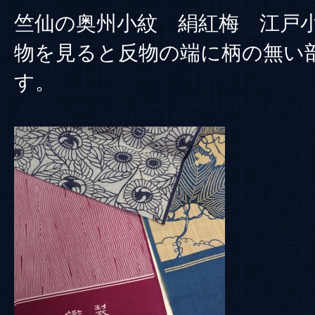
竺仙の奥州小紋 絹紅梅 江戸
物を見ると反物の端に柄の無い
す。