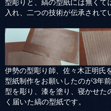
型彫りと、縞の型紙には無くて
入れ、二つの技術が伝承されて
伊勢の型彫り師、佐々木正明氏
型紙制作をお願いしたのが3年
型を彫り、漆を塗り、寝かせた
く届いた縞の型紙です。