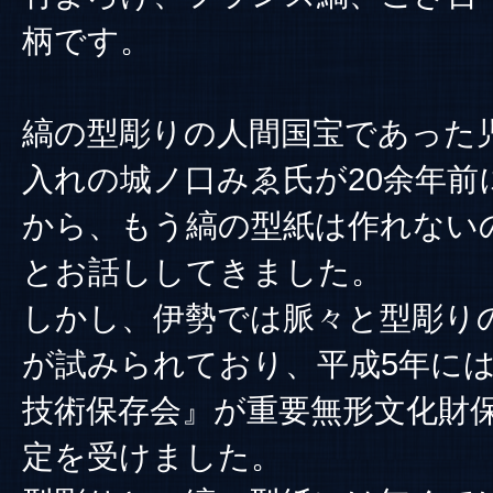
柄です。
縞の型彫りの人間国宝であった
入れの城ノ口みゑ氏が20余年前
から、もう縞の型紙は作れない
とお話ししてきました。
しかし、伊勢では脈々と型彫り
が試みられており、平成5年に
技術保存会』が重要無形文化財
定を受けました。