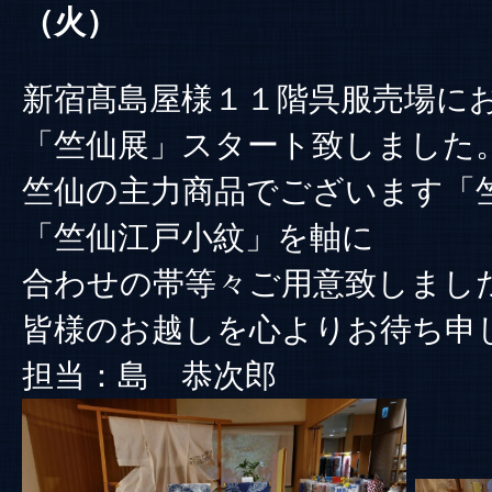
（火）
新宿髙島屋様１１階呉服売場に
「竺仙展」スタート致しました
竺仙の主力商品でございます「
「竺仙江戸小紋」を軸に
合わせの帯等々ご用意致しまし
皆様のお越しを心よりお待ち申
担当：島 恭次郎