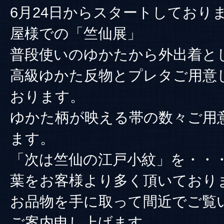
6月24日からスタートしており
屋様での「竺仙展」
普段使いのゆかたから外出着と
高級ゆかた反物とプレタご用意
おります。
ゆかた柄が映える帯の数々ご用
ます。
「次は竺仙の江戸小紋」を・・
葉をお客様より多く頂いており
お品物を手に取って間近でご覧
ご案内申し上げます。