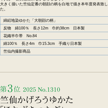
大きく描いた竺仙定番の朝顔の柄を白地で描き本年度発表致し
た。
綿絽地染ゆかた「大朝顔の柄」
反物 綿100％ 長さ12m 巾約38cm 日本製
花織半巾帯 No.84
綿100％ 長さ4m 巾15.3cm 手織り日本製
竺仙内撮影商品