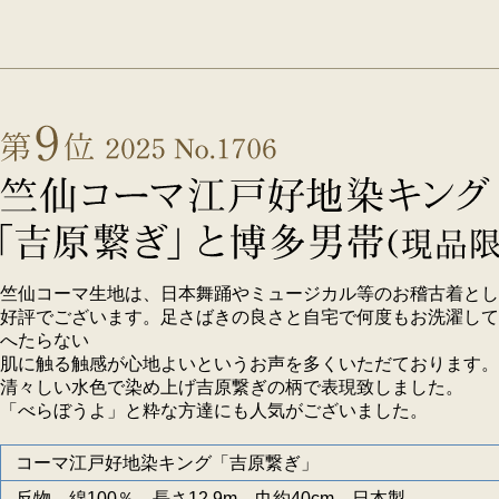
竺仙コーマ生地は、日本舞踊やミュージカル等のお稽古着とし
好評でございます。足さばきの良さと自宅で何度もお洗濯して
へたらない
肌に触る触感が心地よいというお声を多くいただております。
清々しい水色で染め上げ吉原繋ぎの柄で表現致しました。
「べらぼうよ」と粋な方達にも人気がございました。
コーマ江戸好地染キング「吉原繋ぎ」
反物 綿100％ 長さ12.9m 巾約40cm 日本製