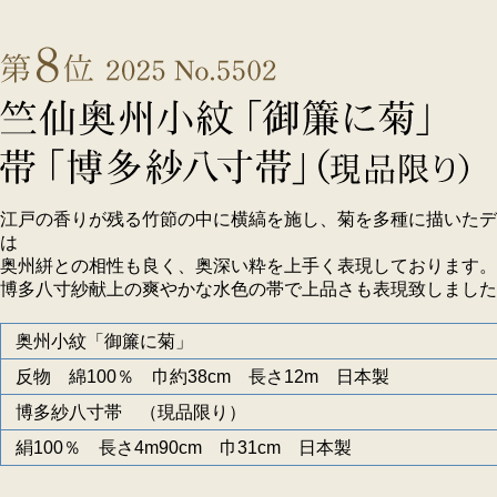
江戸の香りが残る竹節の中に横縞を施し、菊を多種に描いたデ
は
奥州絣との相性も良く、奥深い粋を上手く表現しております。
博多八寸紗献上の爽やかな水色の帯で上品さも表現致しました
奥州小紋「御簾に菊」
反物 綿100％ 巾約38cm 長さ12m 日本製
博多紗八寸帯 （現品限り）
絹100％ 長さ4m90cm 巾31cm 日本製