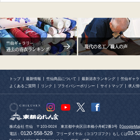
トップ
最新情報
竺仙商品について
最新浴衣ランキング
竺仙ギャラ
よくあるご質問
リンク
プライバシーポリシー
サイトマップ
求人情
株式会社 竺仙 〒103-0024 東京都中央区日本橋小舟町2番3号【
GoogleMa
0120-558-529
03-5
電話：
フリーダイヤル（ココワゴフク）もしくは