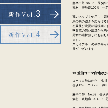
麻半巾帯 No.62 長さ約
素材 表地麻100％ 中
茶のネップを使用して素
馬の柄の強さを柔らげる
初夏及び晩夏の端境期に
季節感の無い瓢箪から駒
男女の選択無しにお召し
ます。
スカイブルーの半巾帯も
果がございます。
13.竺仙コーマ白地ゆ
コーマ白地ゆかた No.
長さ12m 巾38cm 綿1
麻半巾帯 No.59 長さ約
素材 表地麻100％ 中