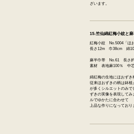
ざいます。
15.竺仙綿紅梅小紋と
紅梅小紋 No.5004「
長さ12m 巾38cm 綿1
麻半巾帯 No.61 長さ約
素材 表地麻100％ 中
綿紅梅の生地にほおずき
従来ほおずきの柄は鉢植
が多くシルエットのみで
ずきの実像を表現してみ
ルでゆかたに合わせて
上品な作りになっており