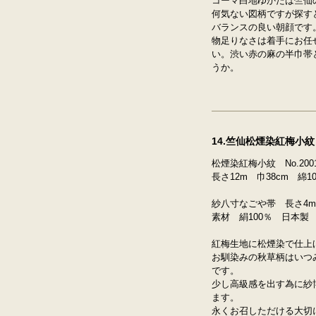
コーマ白地ゆかたは竺仙
何気ない図柄ですが探す
バランスの良い朝顔です
物足りなさは着手にお任
い。渋い赤の麻の半巾帯
うか。
14.竺仙松煙染紅梅小
松煙染紅梅小紋 No.20
長さ12m 巾38cm 綿1
紗八寸なごや帯 長さ4m9
素材 絹100％ 日本製
紅梅生地に松煙染で仕上
お馴染みの秋草柄はいつ
です。
少し高級感を出す為に紗
ます。
永くお召しただける大切