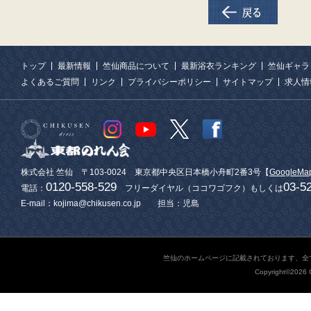
トップ
最新情報
竺仙商品について
最新浴衣ランキング
竺仙ギャラ
よくあるご質問
リンク
プライバシーポリシー
サイトマップ
求人情
株式会社 竺仙 〒103-0024 東京都中央区日本橋小舟町2番3号【
GoogleMa
0120-558-529
03-5
電話：
フリーダイヤル（ココワゴフク）もしくは
E-mail：kojima@chikusen.co.jp 担当：児島
竺仙のホームページに記載されております、全
Copyright©2026 C