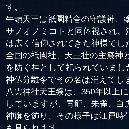
す。
牛頭天王は祇園精舎の守護神、
サノオノミコトと同体視され、
は広く信仰されてきた神様でし
全国の祇園社、天王社の主祭神
を防ぐ神として祀られていまし
神仏分離令でその名は消えてし
八雲神社天王祭は、350年以上
していますが、青龍、朱雀、白
神旗を飾り、その様子は江戸時
も見られます。