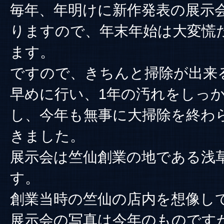
毎年、年明けに新作発表の展示
りますので、年末年始は大変慌
ます。
ですので、きちんと掃除が出来
早めに行い、1年の汚れをしっ
し、今年も無事に大掃除を終わ
きました。
展示会は竺仙創業の地である浅
す。
創業当時の竺仙の店内を想像し
展示会の写真は今年のものです