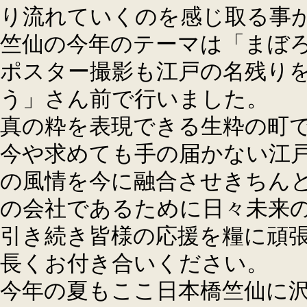
り流れていくのを感じ取る事
竺仙の今年のテーマは「まぼ
ポスター撮影も江戸の名残り
う」さん前で行いました。
真の粋を表現できる生粋の町
今や求めても手の届かない江
の風情を今に融合させきちん
の会社であるために日々未来
引き続き皆様の応援を糧に頑
長くお付き合いください。
今年の夏もここ日本橋竺仙に