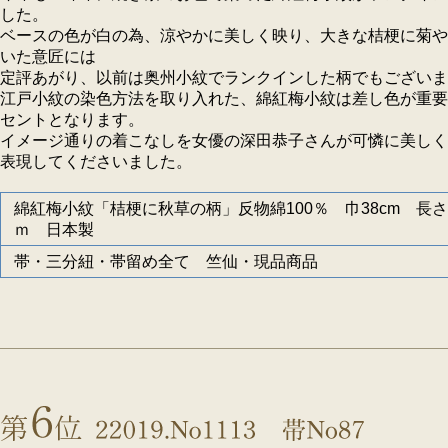
した。
ベースの色が白の為、涼やかに美しく映り、大きな桔梗に菊や
いた意匠には
定評あがり、以前は奥州小紋でランクインした柄でもございま
江戸小紋の染色方法を取り入れた、綿紅梅小紋は差し色が重要
セントとなります。
イメージ通りの着こなしを女優の深田恭子さんが可憐に美しく
表現してくださいました。
綿紅梅小紋「桔梗に秋草の柄」反物綿100％ 巾38cm 長さ
ｍ 日本製
帯・三分紐・帯留め全て 竺仙・現品商品