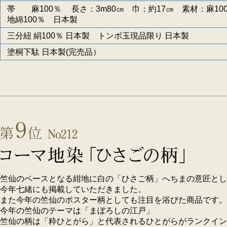
帯 麻100％ 長さ：3m80㎝ 巾：約17㎝ 素材：麻10
地綿100％ 日本製
三分紐 絹100％ 日本製 トンボ玉現品限り 日本製
塗桐下駄 日本製(完売品）
竺仙のベースとなる紺地に白の「ひさご柄」へちまの意匠とし
今年七緒にも掲載していただきました。
また今年の竺仙のポスター柄としても注目を浴びた商品です。
今年の竺仙のテーマは「まぼろしの江戸」
竺仙の柄は「粋ひとがら」と代表されるひとがらがランクイン