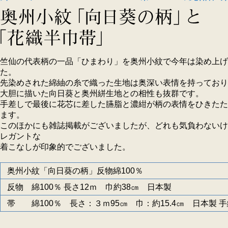
竺仙の代表柄の一品「ひまわり」を奥州小紋で今年は染め上げ
た。
先染めされた綿紬の糸で織った生地は奥深い表情を持っており
大胆に描いた向日葵と奥州絣生地との相性も抜群です。
手差しで最後に花芯に差した臙脂と濃紺が柄の表情をひきたた
ます。
このほかにも雑誌掲載がございましたが、どれも気負わないけ
レガントな
着こなしが印象的でございました。
奥州小紋「向日葵の柄」反物綿100％
反物 綿100％ 長さ12ｍ 巾約38㎝ 日本製
帯 綿100％ 長さ：３ｍ95㎝ 巾：約15.4㎝ 日本製 