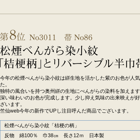
今年の松煙べんがら染小紋は絣生地を活かした紫のお色が人気
た。
独特の風合いを持つ奥州絣の生地にべんがらの染料を加えます
深い味わいのお色が完成します。少し抑え気味の出来映えが好
ざいます。
竺仙web今年の新作でUPし注目呼んだ商品でございます。
松煙べんがら染小紋「桔梗の柄」
反物 綿100％ 巾38㎝ 長さ12ｍ 日本製