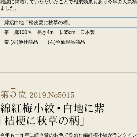
雑誌に掲載していただいたことで相乗効果もあり今年の人気柄
ました。
綿絽白地「松皮菱に秋草の柄」
帯 麻100％ 長さ4m 巾35cm 日本製
帯 (左)他社商品 (右)竺仙現品商品
今年も一昨年に続き紫のお色で染めた綿紅梅小紋がランクイン