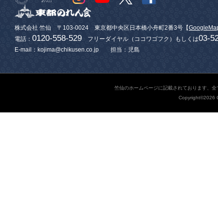
株式会社 竺仙 〒103-0024 東京都中央区日本橋小舟町2番3号【
GoogleMa
0120-558-529
03-5
電話：
フリーダイヤル（ココワゴフク）もしくは
E-mail：kojima@chikusen.co.jp 担当：児島
竺仙のホームページに記載されております、全
Copyright©2026 C