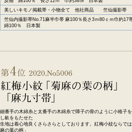
反物 綿100％ 長さ12ｍ 巾約38㎝ 日本製
美しいキモノ掲載帯・小物全て 他社商品 竺仙撮影帯
竺仙内撮影帯No.71麻半巾帯 麻100％長さ3ｍ80ｃｍ巾約17
綿100％ 日本製
細番手の木綿糸と太番手の木綿糸で障子の骨のように小格子を
し畝をもたせた
生地は着心地良くさらさらとしております。紅梅小紋ならでは
麻の葉の柄」