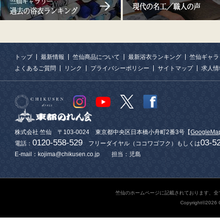
トップ
最新情報
竺仙商品について
最新浴衣ランキング
竺仙ギャラ
よくあるご質問
リンク
プライバシーポリシー
サイトマップ
求人情
株式会社 竺仙 〒103-0024 東京都中央区日本橋小舟町2番3号【
GoogleMa
0120-558-529
03-5
電話：
フリーダイヤル（ココワゴフク）もしくは
E-mail：kojima@chikusen.co.jp 担当：児島
竺仙のホームページに記載されております、全
Copyright©2026 C