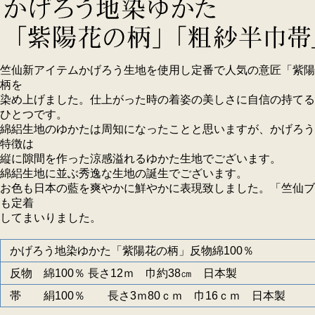
竺仙新アイテムかげろう生地を使用し定番で人気の意匠「紫陽
柄を
染め上げました。仕上がった時の着姿の美しさに自信の持てる
ひとつです。
綿絽生地のゆかたは周知になったことと思いますが、かげろう
特徴は
縦に隙間を作った涼感溢れるゆかた生地でございます。
綿絽生地に並ぶ秀逸な生地の誕生でございます。
お色も日本の藍を爽やかに鮮やかに表現致しました。「竺仙ブ
も定着
してまいりました。
かげろう地染ゆかた「紫陽花の柄」反物綿100％
反物 綿100％ 長さ12ｍ 巾約38㎝ 日本製
帯 絹100％ 長さ3ｍ80ｃｍ 巾16ｃｍ 日本製