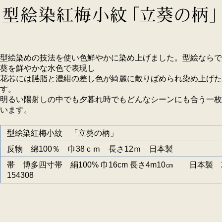
型絵染めの技法を使い色鮮やかに染め上げました。型絵ならで
葵を鮮やかな水色で表現し
花芯には臙脂と濃紺の差し色が綺麗に散りばめられ染め上げた
す。
明るい陽射しの中でも夕暮れ時でもどんなシーンにも合う一枚
います。
型絵染紅梅小紋 「立葵の柄」
反物 綿100％ 巾38ｃｍ 長さ12ｍ 日本製
帯 博多四寸帯 絹100% 巾16cm 長さ4m10㎝ 日本製 2
154308