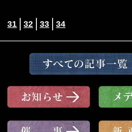
31
32
33
34