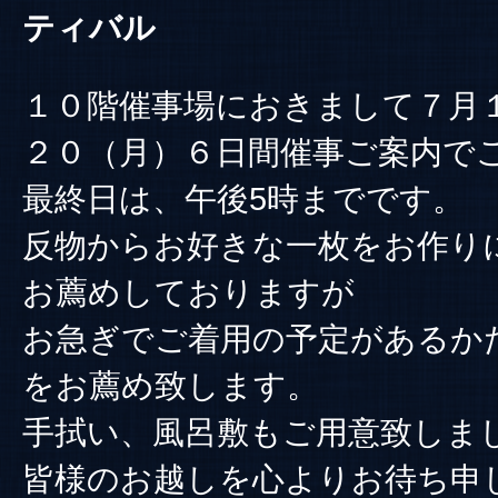
ティバル
１０階催事場におきまして７月１
２０（月）６日間催事ご案内で
最終日は、午後5時までです。
反物からお好きな一枚をお作り
お薦めしておりますが
お急ぎでご着用の予定があるか
をお薦め致します。
手拭い、風呂敷もご用意致しま
皆様のお越しを心よりお待ち申