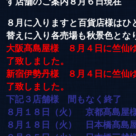
す店舗のご案内８月６日現在
８月に入りますと百貨店様はひ
替えに入り各売場も
秋景色とな
大阪髙島屋様 ８月４日に竺仙
了致しました。
新宿伊勢丹様 ８月４日に竺仙
了致しました。
下記３店舗様 間もなく終了
８月１８日（火） 京都髙島屋
８月１８日（火） 日本橋髙島