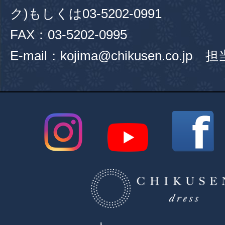
ク)もしくは
03-5202-0991
FAX：03-5202-0995
E-mail：kojima@chikusen.co.jp